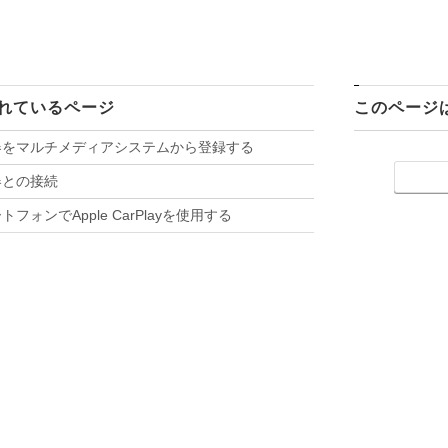
れているページ
このページ
h®機器をマルチメディアシステムから登録する
®機器との接続
フォンでApple CarPlayを使用する