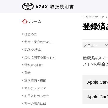
bZ4X
取扱説明書
マルチメディア
ホーム
登録済み
はじめに
安全・安心のために
メニュー
EVシステム
走行に関する情報表示
登録済みスマー
フォンの場合
運転する前に
運転
室内装備・機能
Apple 
マルチメディア
お手入れのしかた
Apple 
万一の場合には