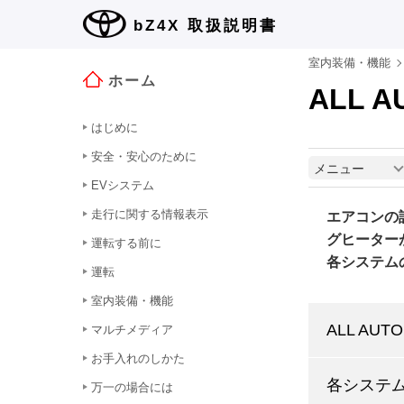
bZ4X
取扱説明書
室内装備・機能
ホーム
ALL 
はじめに
安全・安心のために
メニュー
EVシステム
走行に関する情報表示
エアコンの
グヒーター
運転する前に
各システム
運転
室内装備・機能
ALL AU
マルチメディア
お手入れのしかた
各システ
万一の場合には