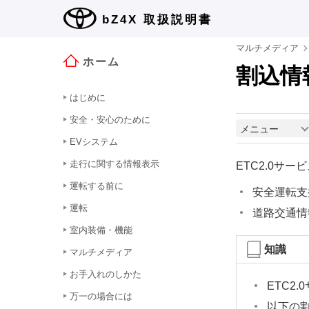
bZ4X
取扱説明書
マルチメディア
ホーム
割込情
はじめに
安全・安心のために
メニュー
EVシステム
走行に関する情報表示
ETC2.0サ
運転する前に
安全運転支
運転
道路交通情
室内装備・機能
知識
マルチメディア
お手入れのしかた
ETC2
万一の場合には
以下の