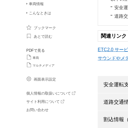
車両情報
安全運
こんなときは
道路交
ブックマーク
関連リンク
あとで読む
ETC2.0 サ
PDFで見る
サウンドやメ
車両
マルチメディア
画面表示設定
安全運転
個人情報の取扱いについて
道路交通
サイト利用について
お問い合わせ
割込情報（