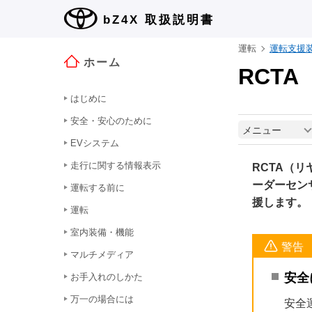
bZ4X
取扱説明書
運転
運転支援
ホーム
RCT
はじめに
安全・安心のために
メニュー
EVシステム
走行に関する情報表示
RCTA（
ーダーセン
運転する前に
援します。
運転
室内装備・機能
警告
マルチメディア
安全
お手入れのしかた
万一の場合には
安全