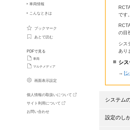
車両情報
RC
こんなときは
です
RC
ブックマーク
の目
あとで読む
シス
あり
PDFで見る
車両
シス
マルチメディア
→
シ
画面表示設定
個人情報の取扱いについて
システム
サイト利用について
お問い合わせ
設定のし