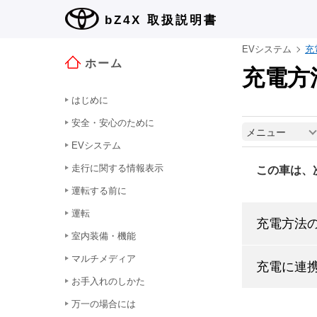
bZ4X
取扱説明書
EVシステム
充
ホーム
充電方
はじめに
安全・安心のために
メニュー
EVシステム
走行に関する情報表示
この車は、
運転する前に
運転
充電方法
室内装備・機能
マルチメディア
充電に連
お手入れのしかた
万一の場合には