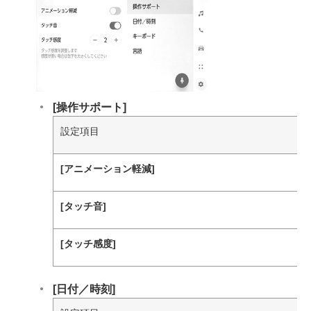
[‍操作サポート‍]
設定項目
[‍アニメーション軽減‍]
[‍タッチ音‍]
[‍タッチ感度‍]
[‍日付／時刻‍]