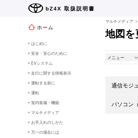
bZ4X
取扱説明書
マルチメディア
ホーム
地図を
はじめに
安全・安心のために
メニュー
EVシステム
走行に関する情報表示
運転する前に
通信モジ
運転
室内装備・機能
パソコン（
マルチメディア
お手入れのしかた
万一の場合には