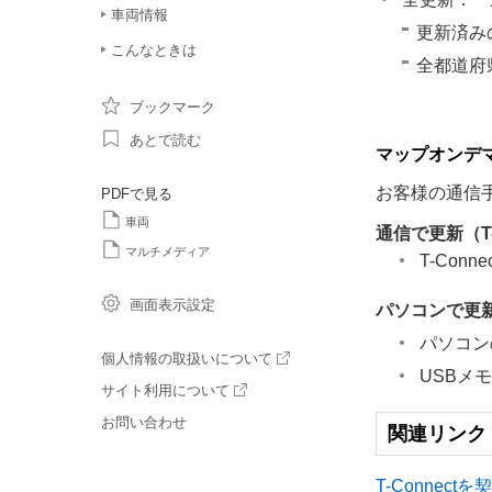
車両情報
更新済み
こんなときは
全都道府
ブックマーク
あとで読む
マップオンデ
お客様の通信
PDFで見る
車両
通信で更新（T
マルチメディア
T-Conn
画面表示設定
パソコンで更
パソコン
個人情報の取扱いについて
USBメ
サイト利用について
お問い合わせ
関連リンク
T-Connect