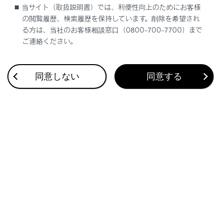
「BrakeHold故障 ブレーキを踏み解除くださ
当サイト（取扱説明書）では、利便性向上のためにお客様
い 販売店で点検してください」
の閲覧履歴、検索履歴を保持しています。削除を希望され
る方は、当社のお客様相談窓口（0800-700-7700）まで
ご連絡ください。
「トランスミッション オイル 高温 安全な場所
に停止し 取扱書を確認」
同意しない
同意する
「シフトシステム故障 シフト切りかえ不可 安
全な場所まで走行し 停車」
「シフトシステム故障 走行を継続できませ
ん」
シフト操作に関するメッセージが表示されたと
きは
「シフトシステム故障 駐車時は パーキングブ
レーキ をかけ 取扱書確認」