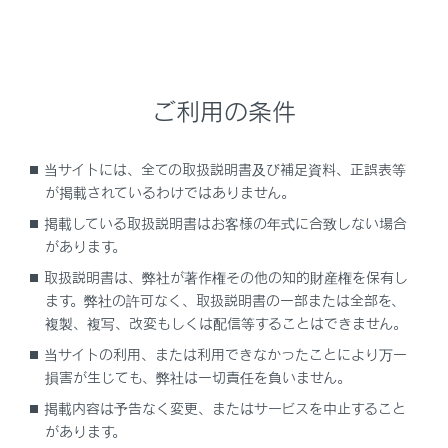
扱書を確認してください」
「電力消費が大きいため一部の空調・ヒータ作
動を制限中です」
ご利用の条件
販売店での点検を促すメッセージ
当サイトには、全ての取扱説明書及び補足資料、正誤表等
が掲載されているわけではありません。
「新しいキーが 登録されました 詳しくは販売
店に 問い合わせください」
掲載している取扱説明書はお客様の年式に合致しない場合
があります。
「EPBが連続で操作されました しばらくお待
取扱説明書は、弊社が著作権その他の知的財産権を保有し
ちください」
ます。弊社の許可なく、取扱説明書の一部または全部を、
複製、複写、改変もしくは配信等することはできません。
「EPB動作が途中で停止しました」
当サイトの利用、または利用できなかったことにより万一
損害が生じても、弊社は一切責任を負いません。
「EPB現在使用できません」
掲載内容は予告なく変更、またはサービスを中止すること
があります。