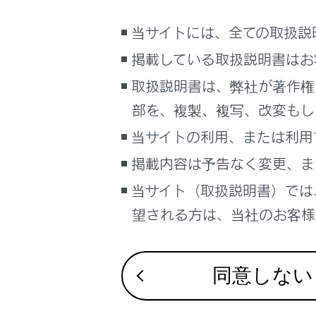
後方にいる作
るしくみ
低速時に障害
ナビゲーションシステムを使う
当サイトには、全ての取扱説
低速時に後方
車のお手入れ
掲載している取扱説明書はお
低速時に後方
困ったときの対処方法
取扱説明書は、弊社が著作権
低速時に障害
車の仕様、諸元、装備
部を、複製、複写、改変もし
自車の発進が
補足
標識の見逃し
当サイトの利用、または利用
最適な車間距
ブックマーク
掲載内容は予告なく変更、ま
一定の車速で
あとで読む
当サイト（取扱説明書）では
運転者の異常
PDFで見る
望される方は、当社のお客様相
プラスサポー
車両
急なアクセル
マルチメディア
交差点で右折
同意しない
アクセルペダ
画面表示設定
急発進および
個人情報の取扱いについて