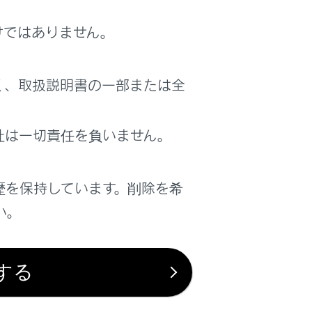
ルしたりして安全な降車を支援する
けではありません。
く、取扱説明書の一部または全
社は一切責任を負いません。
歴を保持しています。削除を希
い。
ョン）
する
制する