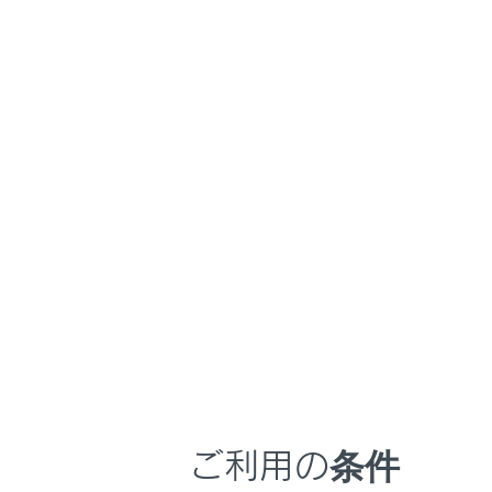
NX350/NX250
取扱
安全運転を支援す
ホーム
安全運
はじめに
車を運転する前の準備
車を運転するときに知ってほしい
こと
衝突する前に
時間帯や天候に合わせた運転と装
備
車線内中央の
車線変更する
快適装備と便利な室内装備の使い
かた
車線からのは
メーター／ディスプレイの機能と表
作動対象に近
示される情報
低速時に交差
安全運転を支援する機能
ご利用の条件
後方にいる車
通信で安心、快適、便利を支援す