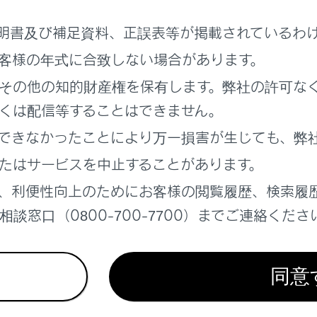
動対象を検知して音や画面で知らせたりドアの開放をキャンセ
物との接近を検知して音と画面で知らせる
明書及び補足資料、正誤表等が掲載されているわ
の接近車両を検知して音と画面で知らせる
客様の年式に合致しない場合があります。
歩行者の接近を検知して音と画面で知らせる
その他の知的財産権を保有します。弊社の許可な
物との接近を検知してブレーキをかける
くは配信等することはできません。
遅れていることを知らせる
防止をサポートする
できなかったことにより万一損害が生じても、弊
離を保って追従走行する
たはサービスを中止することがあります。
走行する
、利便性向上のためにお客様の閲覧履歴、検索履
時に自動的に車線内で自車を停車させる
談窓口（0800-700-7700）までご連絡くださ
トを使用する（販売店装着オプション）
操作による加速の抑制（販売店装着オプション）
時に対向車を検知して音と画面で知らせる（販売店装着オプシ
同意
ルとブレーキペダルが同時に踏まれたとき、エンジン出力を抑
後退速度を抑制する