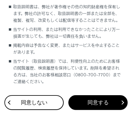
取扱説明書は、弊社が著作権その他の知的財産権を保有し
ます。弊社の許可なく、取扱説明書の一部または全部を、
複製、複写、改変もしくは配信等することはできません。
当サイトの利用、または利用できなかったことにより万一
損害が生じても、弊社は一切責任を負いません。
合わせて見られているページ
掲載内容は予告なく変更、またはサービスを中止すること
があります。
走行モードを切りかえる
当サイト（取扱説明書）では、利便性向上のためにお客様
の閲覧履歴、検索履歴を保持しています。削除を希望され
ヘッドランプの使用
る方は、当社のお客様相談窓口（0800-700-7700）まで
雨の日の視界の確保
ご連絡ください。
同意しない
同意する
このページは役に立ちましたか？
はい
いいえ