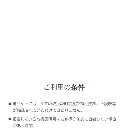
NX350/NX250
取扱説明書
時間帯や天候に合わせた運転と装備
日差しやランプがまぶしいときの運転
日差しやランプがまぶしいとき
の運転
サンバイザーを使う
ご利用の条件
インナーミラーのまぶしさを軽減させる（自動防眩タイ
プ装着車）
当サイトには、全ての取扱説明書及び補足資料、正誤表等
デジタルインナーミラーのまぶしさを軽減させる（鏡面
が掲載されているわけではありません。
ミラーモード）
掲載している取扱説明書はお客様の年式に合致しない場合
があります。