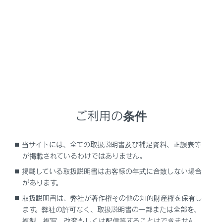
NX350/NX250
取扱説明書
車の仕様、諸元、装備
仕様一覧
仕様一覧
ご利用の条件
メンテナンスデータ（指定燃料・オイル量など）
当サイトには、全ての取扱説明書及び補足資料、正誤表等
が掲載されているわけではありません。
掲載している取扱説明書はお客様の年式に合致しない場合
があります。
取扱説明書は、弊社が著作権その他の知的財産権を保有し
ます。弊社の許可なく、取扱説明書の一部または全部を、
複製、複写、改変もしくは配信等することはできません。