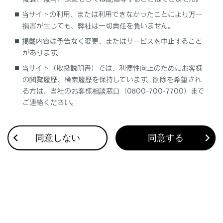
合わせて見られているページ
当サイトの利用、または利用できなかったことにより万一
損害が生じても、弊社は一切責任を負いません。
車両カスタマイズ設定一覧
掲載内容は予告なく変更、またはサービスを中止すること
メンテナンスデータ（指定燃料・オイル量など）
があります。
初期設定が必要な項目
当サイト（取扱説明書）では、利便性向上のためにお客様
の閲覧履歴、検索履歴を保持しています。削除を希望され
る方は、当社のお客様相談窓口（0800-700-7700）まで
ご連絡ください。
このページは役に立ちましたか？
同意しない
同意する
はい
いいえ
ブックマーク
あとで読む