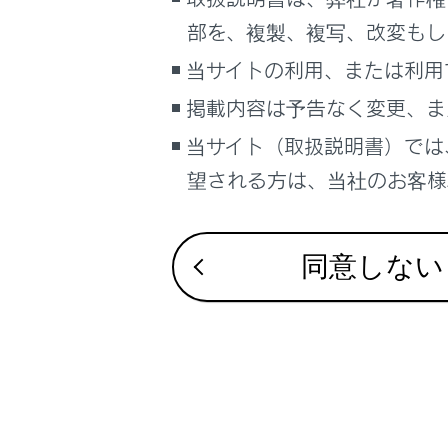
るしくみ
部を、複製、複写、改変もし
ナビゲーションシステムを使う
合わせて見ら
当サイトの利用、または利用
車のお手入れ
地図データの
掲載内容は予告なく変更、ま
困ったときの対処方法
バックガイド
車の仕様、諸元、装備
当サイト（取扱説明書）では
VICS・交通情
補足
望される方は、当社のお客様相
ブックマーク
あとで読む
同意しない
PDFで見る
車両
マルチメディア
画面表示設定
個人情報の取扱いについて