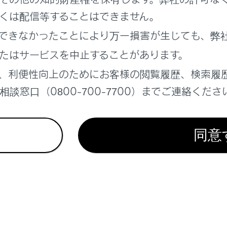
くは配信等することはできません。
れているページ
このページ
できなかったことにより万一損害が生じても、弊
更新
たはサービスを中止することがあります。
＆サイドモニター
、利便性向上のためにお客様の閲覧履歴、検索履
報
談窓口（0800-700-7700）までご連絡くださ
同意