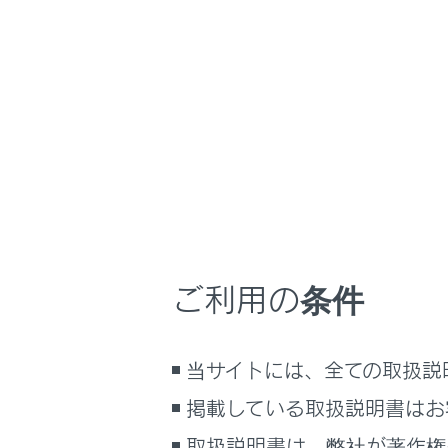
NX350/NX250
取扱
ナビゲーションシ
ホーム
Andro
はじめに
車を運転する前の準備
メニュー
車を運転するときに知ってほしい
こと
時間帯や天候に合わせた運転と装
Androi
備
ご利用の条件
快適装備と便利な室内装備の使い
かた
Android
メーター／ディスプレイの機能と表
当サイトには、全ての取扱説
示される情報
掲載している取扱説明書はお
安全運転を支援する機能
通信で安心、快適、便利を支援す
取扱説明書は、弊社が著作権