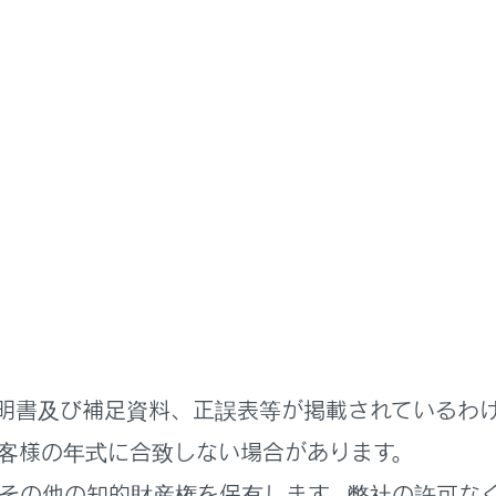
説明書
ステムを使う
オーディオシステム
id Autoの操作
d Autoの再生についての留意事項
 Autoを再生する
明書及び補足資料、正誤表等が掲載されているわ
客様の年式に合致しない場合があります。
その他の知的財産権を保有します。弊社の許可な