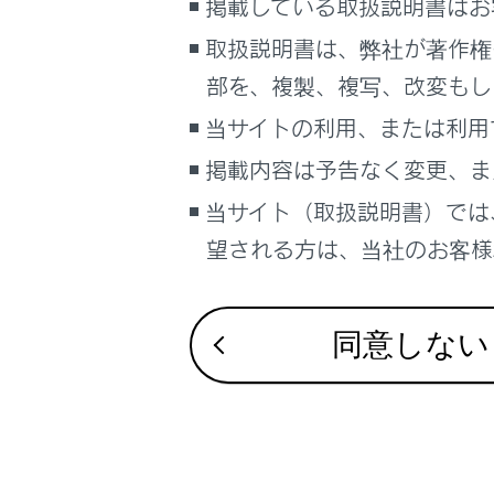
掲載している取扱説明書はお
るしくみ
ルートオ
ナビゲーションシステムを使う
取扱説明書は、弊社が著作権
他の経路
車のお手入れ
部を、複製、複写、改変もし
困ったときの対処方法
当サイトの利用、または利用
出入り口I
車の仕様、諸元、装備
掲載内容は予告なく変更、ま
補足
当サイト（取扱説明書）では
目的地の
ブックマーク
望される方は、当社のお客様相
あとで読む
通過する
PDFで見る
同意しない
経由地を
車両
マルチメディア
画面表示設定
個人情報の取扱いについて