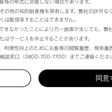
客様の年式に合致しない場合があります。
プションを変更する
その他の知的財産権を保有します。弊社の許可な
に変更する
くは配信等することはできません。
できなかったことにより万一損害が生じても、弊
C（インターチェンジ）を指定する
たはサービスを中止することがあります。
、利便性向上のためにお客様の閲覧履歴、検索履
詳細情報を表示する
談窓口（0800-700-7700）までご連絡くださ
地点を設定する
同意
編集する