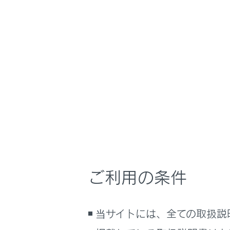
NX350/NX250
取扱
ナビゲーションシ
ホーム
目的地
はじめに
車を運転する前の準備
メニュー
車を運転するときに知ってほしい
こと
時間帯や天候に合わせた運転と装
全ルート
備
快適装備と便利な室内装備の使い
かた
ご利用の条件
目的地案
メーター／ディスプレイの機能と表
示される情報
ルート情
安全運転を支援する機能
当サイトには、全ての取扱説
通信で安心、快適、便利を支援す