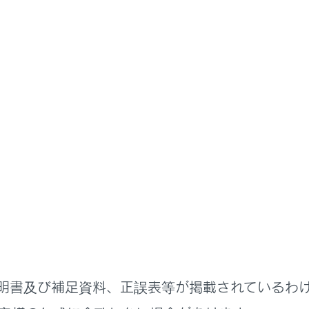
説明書
ステムを使う
ナビゲーション
の設定
図表示画面の見方
内のデモを見る
報を表示する
明書及び補足資料、正誤表等が掲載されているわ