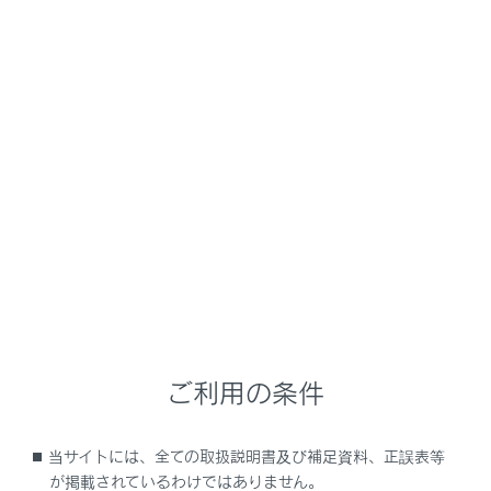
NX350/NX250
取扱説明書
時間帯や天候に合わせた運転と装備
雨の日の運転
雨の日の視界の確保
メニュー
レバー操作で、ワイパーの作動を自動／手動に切りかえ
たり、ウォッシャーを作動させたりすることができます。
ご利用の条件
フロントワイパーを使う
フロントウォッシャーを使う
当サイトには、全ての取扱説明書及び補足資料、正誤表等
が掲載されているわけではありません。