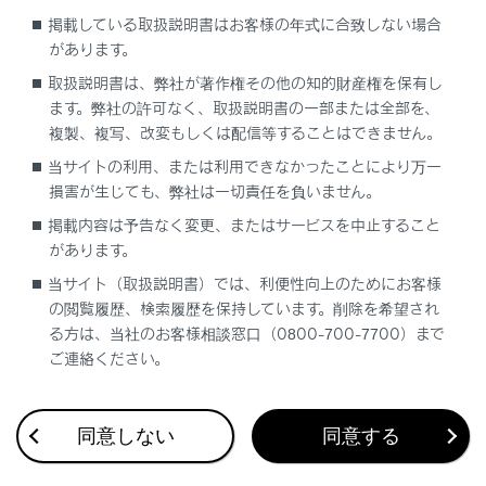
リヤワイパーを使う
掲載している取扱説明書はお客様の年式に合致しない場合
があります。
リヤウォッシャーを使う
取扱説明書は、弊社が著作権その他の知的財産権を保有し
ます。弊社の許可なく、取扱説明書の一部または全部を、
複製、複写、改変もしくは配信等することはできません。
当サイトの利用、または利用できなかったことにより万一
損害が生じても、弊社は一切責任を負いません。
掲載内容は予告なく変更、またはサービスを中止すること
があります。
合わせて見られているページ
当サイト（取扱説明書）では、利便性向上のためにお客様
の閲覧履歴、検索履歴を保持しています。削除を希望され
走行モードを切りかえる
る方は、当社のお客様相談窓口（0800-700-7700）まで
ヘッドランプの使用
ご連絡ください。
インナーミラーのまぶしさを軽減させる（自動防眩タイプ装
着車）
同意しない
同意する