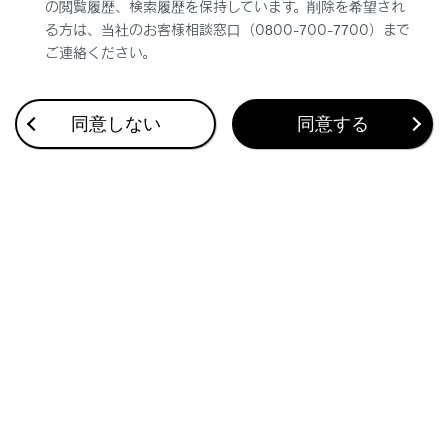
の閲覧履歴、検索履歴を保持しています。削除を希望され
タイヤチェーンなどを装着しているとき
る方は、当社のお客様相談窓口（0800-700-7700）まで
電波を遮断するフィルムがウィンドウに貼
ご連絡ください。
り付けられているとき
車両（特にホイール／ホイールハウスの周
同意しない
同意する
辺）に多くの雪や氷などが付着していると
き
タイヤ空気圧が指定空気圧より極端に高い
とき
タイヤ空気圧警報バルブ／送信機を搭載し
ていないホイールを使用しているとき
タイヤ空気圧警報バルブ／送信機のIDがタ
イヤ空気圧警報コンピューターに登録され
ていないとき
次の場合は正しい性能が確保できない場合
があります。
近くにテレビ塔や発電所／ガソリンスタン