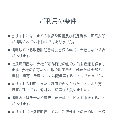
タイヤ空気圧表示
エンジンスイッチをONにしたあと、空気圧
が表示されるまで2,3分かかります。
ご利用の条件
また、空気圧が調節された場合も、表示が
更新されるまで2,3分かかります。
当サイトには、全ての取扱説明書及び補足資料、正誤表等
タイヤ空気圧は温度によって変化します。ま
が掲載されているわけではありません。
た、表示された空気圧は空気圧計で測定し
掲載している取扱説明書はお客様の年式に合致しない場合
た数値と異なる場合があります。
があります。
取扱説明書は、弊社が著作権その他の知的財産権を保有し
タイヤ空気圧警報システムが正常に働かな
ます。弊社の許可なく、取扱説明書の一部または全部を、
いおそれのある状況
複製、複写、改変もしくは配信等することはできません。
次の場合は、タイヤ空気圧警報システムが正
当サイトの利用、または利用できなかったことにより万一
しく作動しない場合があります。
損害が生じても、弊社は一切責任を負いません。
純正ホイール以外を使用したとき
掲載内容は予告なく変更、またはサービスを中止すること
があります。
純正装着タイヤ以外に交換したとき
当サイト（取扱説明書）では、利便性向上のためにお客様
指定サイズ以外のタイヤに交換したとき