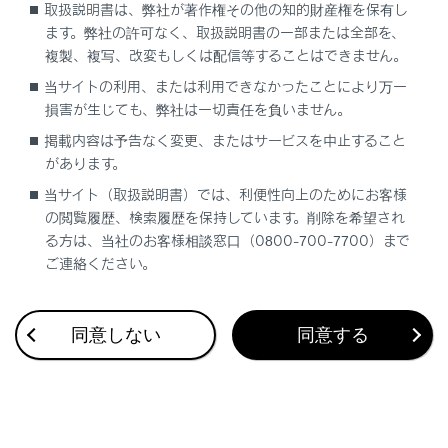
取扱説明書は、弊社が著作権その他の知的財産権を保有し
ます。弊社の許可なく、取扱説明書の一部または全部を、
複製、複写、改変もしくは配信等することはできません。
当サイトの利用、または利用できなかったことにより万一
損害が生じても、弊社は一切責任を負いません。
合わせて見られているページ
掲載内容は予告なく変更、またはサービスを中止すること
があります。
タイヤ空気圧警報システムのはたらき
当サイト（取扱説明書）では、利便性向上のためにお客様
洗車
の閲覧履歴、検索履歴を保持しています。削除を希望され
る方は、当社のお客様相談窓口（0800-700-7700）まで
ボンネットを開ける
ご連絡ください。
同意しない
同意する
このページは役に立ちましたか？
はい
いいえ