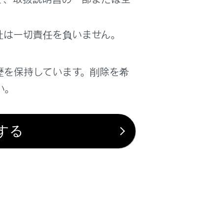
はい
いいえ
社は一切責任を負いません。
歴を保持しています。削除を希
い。
する