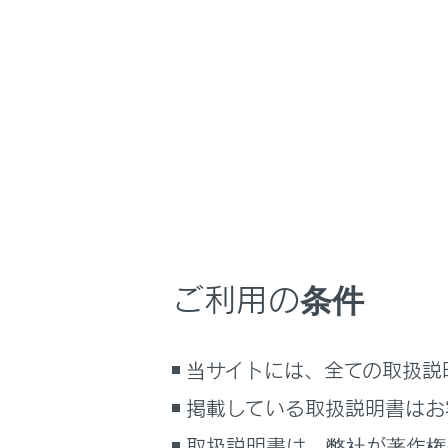
NX350/NX250
取扱
快適装備と便利な
ホーム
お好み
はじめに
車を運転する前の準備
車を運転するときに知ってほしい
こと
マイセッティ
時間帯や天候に合わせた運転と装
備
ご利用の条件
快適装備と便利な室内装備の使い
かた
メーター／ディスプレイの機能と表
当サイトには、全ての取扱説
示される情報
掲載している取扱説明書はお
安全運転を支援する機能
合わせて見ら
通信で安心、快適、便利を支援す
取扱説明書は、弊社が著作権