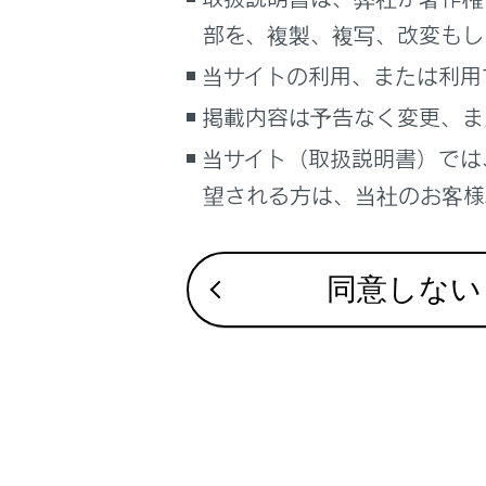
るしくみ
エアコンの使
部を、複製、複写、改変もし
ナビゲーションシステムを使う
室内灯の使い
当サイトの利用、または利用
車のお手入れ
室内の快適性
掲載内容は予告なく変更、ま
困ったときの対処方法
車の仕様、諸元、装備
当サイト（取扱説明書）では
補足
望される方は、当社のお客様相
ブックマーク
あとで読む
同意しない
PDFで見る
車両
マルチメディア
画面表示設定
個人情報の取扱いについて