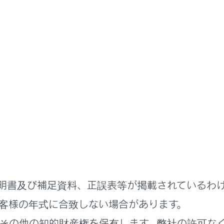
説明書
室内装備の使いかた
お好み設定
設定
ング
明書及び補足資料、正誤表等が掲載されているわ
客様の年式に合致しない場合があります。
れているページ
このページ
その他の知的財産権を保有します。弊社の許可な