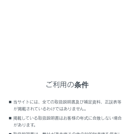
NX350/NX250
取扱説明書
困ったときの対処方法
ルーフやサンシェードが正常に動かない
ムーンルーフが正常に動かない
メニュー
ご利用の条件
ムーンルーフが閉まるときに反転し、閉じ切ら
ない
当サイトには、全ての取扱説明書及び補足資料、正誤表等
が掲載されているわけではありません。
ムーンルーフがチルトダウン時に反転し、閉じ
切らない
掲載している取扱説明書はお客様の年式に合致しない場合
があります。