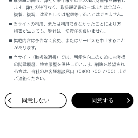
取扱説明書は、弊社が著作権その他の知的財産権を保有し
ます。弊社の許可なく、取扱説明書の一部または全部を、
複製、複写、改変もしくは配信等することはできません。
当サイトの利用、または利用できなかったことにより万一
損害が生じても、弊社は一切責任を負いません。
合わせて見られているページ
掲載内容は予告なく変更、またはサービスを中止すること
があります。
警告灯が点灯／点滅した
当サイト（取扱説明書）では、利便性向上のためにお客様
ディスプレイに警告メッセージが表示された
の閲覧履歴、検索履歴を保持しています。削除を希望され
バックドアが開かない
る方は、当社のお客様相談窓口（0800-700-7700）まで
ご連絡ください。
このページは役に立ちましたか？
同意しない
同意する
はい
いいえ