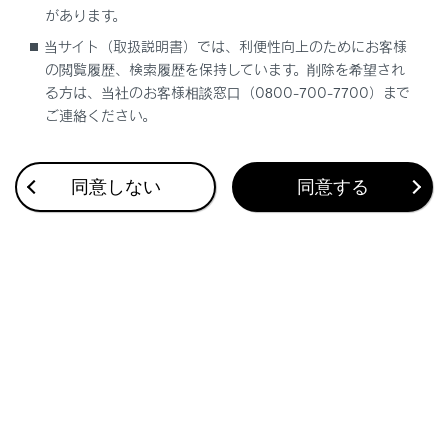
があります。
合、一方通行指示などの情報がルート案内に反映
されない場合があります。
当サイト（取扱説明書）では、利便性向上のためにお客様
の閲覧履歴、検索履歴を保持しています。削除を希望され
る方は、当社のお客様相談窓口（0800-700-7700）まで
ご連絡ください。
同意しない
同意する
合わせて見られているページ
地図データの更新
バックガイド＆サイドモニター
VICS・交通情報