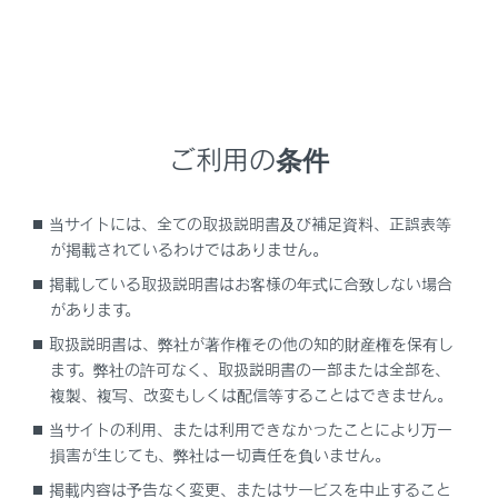
運転中は、音声案内に従い、安全な状況でのみ少しのあ
いだだけ画面を見るようにしてください。ただし、音声
案内にすべてを頼るのではなく、あくまでも参考として
ください。正常に自車位置を特定できない場合、音声案
内が誤っていたり、遅れたり、音声案内されないことが
あります。
ご利用の条件
システム内のデータは不完全な場合があります。運転規
制（左折禁止や通行止め）などの道路状況はひんぱんに
当サイトには、全ての取扱説明書及び補足資料、正誤表等
変更されます。そのため、指示に従う前に、指示の内容
が掲載されているわけではありません。
が安全かつ合法であるか確認してください。
掲載している取扱説明書はお客様の年式に合致しない場合
があります。
警告
取扱説明書は、弊社が著作権その他の知的財産権を保有し
ます。弊社の許可なく、取扱説明書の一部または全部を、
安全のため、運転中は運転者がシステムを操作し
複製、複写、改変もしくは配信等することはできません。
ないでください。道路や交通への注意が不十分な
場合、事故を引き起こす可能性があります。
当サイトの利用、または利用できなかったことにより万一
損害が生じても、弊社は一切責任を負いません。
運転中は、必ず交通規制を遵守し道路状況に注意
してください。道路の交通標識が変更された場
掲載内容は予告なく変更、またはサービスを中止すること