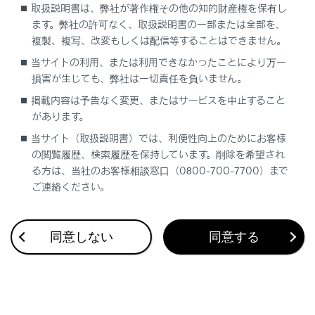
取扱説明書は、弊社が著作権その他の知的財産権を保有し
ます。弊社の許可なく、取扱説明書の一部または全部を、
複製、複写、改変もしくは配信等することはできません。
当サイトの利用、または利用できなかったことにより万一
損害が生じても、弊社は一切責任を負いません。
合わせて見られているページ
掲載内容は予告なく変更、またはサービスを中止すること
があります。
地図データの更新
当サイト（取扱説明書）では、利便性向上のためにお客様
バックガイド＆サイドモニター
の閲覧履歴、検索履歴を保持しています。削除を希望され
る方は、当社のお客様相談窓口（0800-700-7700）まで
VICS・交通情報
ご連絡ください。
同意しない
同意する
このページは役に立ちましたか？
はい
いいえ