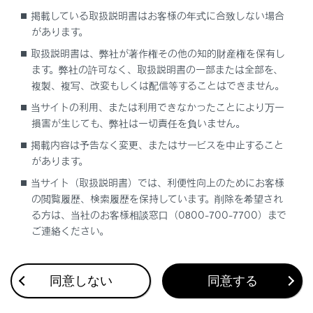
リヤワイパーを使う
掲載している取扱説明書はお客様の年式に合致しない場合
があります。
リヤウォッシャーを使う
取扱説明書は、弊社が著作権その他の知的財産権を保有し
ます。弊社の許可なく、取扱説明書の一部または全部を、
複製、複写、改変もしくは配信等することはできません。
当サイトの利用、または利用できなかったことにより万一
損害が生じても、弊社は一切責任を負いません。
掲載内容は予告なく変更、またはサービスを中止すること
があります。
合わせて見られているページ
当サイト（取扱説明書）では、利便性向上のためにお客様
の閲覧履歴、検索履歴を保持しています。削除を希望され
走行モードを切りかえる
る方は、当社のお客様相談窓口（0800-700-7700）まで
ヘッドランプの使用
ご連絡ください。
インナーミラーのまぶしさを軽減させる（自動防眩タイプ装
着車）
同意しない
同意する