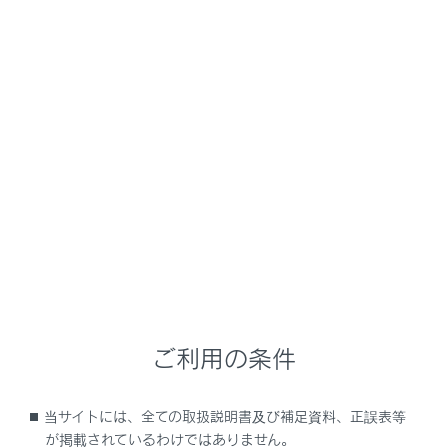
NX350/NX250
取扱説明書
時間帯や天候に合わせた運転と装備
雨の日の運転
雨の日の視界の確保
メニュー
レバー操作で、ワイパーの作動を自動／手動に切りかえ
たり、ウォッシャーを作動させたりすることができます。
ご利用の条件
フロントワイパーを使う
フロントウォッシャーを使う
当サイトには、全ての取扱説明書及び補足資料、正誤表等
が掲載されているわけではありません。