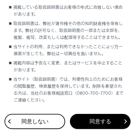
掲載している取扱説明書はお客様の年式に合致しない場合
フロント側のジャッキポイントの位置
があります。
取扱説明書は、弊社が著作権その他の知的財産権を保有し
リヤ側のジャッキポイントの位置
ます。弊社の許可なく、取扱説明書の一部または全部を、
複製、複写、改変もしくは配信等することはできません。
当サイトの利用、または利用できなかったことにより万一
損害が生じても、弊社は一切責任を負いません。
掲載内容は予告なく変更、またはサービスを中止すること
があります。
合わせて見られているページ
当サイト（取扱説明書）では、利便性向上のためにお客様
の閲覧履歴、検索履歴を保持しています。削除を希望され
る方は、当社のお客様相談窓口（0800-700-7700）まで
タイヤ空気圧警報システムのはたらき
ご連絡ください。
洗車
ボンネットを開ける
同意しない
同意する