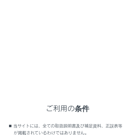
NX350/NX250
取扱説明書
車のお手入れ
タイヤのメンテナンス
ガレージジャッキを使ったジャ
ッキアップ
メニュー
ガレージジャッキを使用するときは、ガレージジャッキ
に付属の取扱説明書に従って、安全に作業してくださ
い。
ガレージジャッキを使用して車両を持ち上げるとき
は、正しい位置にガレージジャッキをセットしてくださ
ご利用の条件
い。
正しい位置にセットしないと、車両が損傷したり、
けがをしたりするおそれがあります。
当サイトには、全ての取扱説明書及び補足資料、正誤表等
が掲載されているわけではありません。