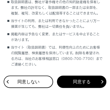
取扱説明書は、弊社が著作権その他の知的財産権を保有し
ます。弊社の許可なく、取扱説明書の一部または全部を、
複製、複写、改変もしくは配信等することはできません。
当サイトの利用、または利用できなかったことにより万一
損害が生じても、弊社は一切責任を負いません。
合わせて見られているページ
掲載内容は予告なく変更、またはサービスを中止すること
があります。
盗難防止装置
当サイト（取扱説明書）では、利便性向上のためにお客様
チャイルドシートを取り付ける
の閲覧履歴、検索履歴を保持しています。削除を希望され
キーの種類
る方は、当社のお客様相談窓口（0800-700-7700）まで
ご連絡ください。
同意しない
同意する
このページは役に立ちましたか？
はい
いいえ