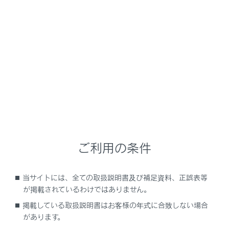
NX350/NX250
取扱説明書
車を運転する前の準備
車に乗る／降りる／荷物を積む
車両への荷物の積み込み
メニュー
ご利用の条件
ラゲージルームに荷物を積むときの注意
当サイトには、全ての取扱説明書及び補足資料、正誤表等
バックドアの機能と働き
が掲載されているわけではありません。
掲載している取扱説明書はお客様の年式に合致しない場合
リヤシートの背もたれ
があります。