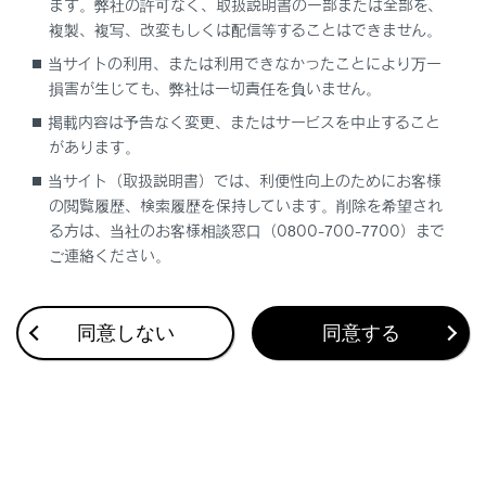
ます。弊社の許可なく、取扱説明書の一部または全部を、
る情報
複製、複写、改変もしくは配信等することはできません。
安全運転を支援する機能
当サイトの利用、または利用できなかったことにより万一
損害が生じても、弊社は一切責任を負いません。
通信で安心、快適、便利を支援するしくみ
掲載内容は予告なく変更、またはサービスを中止すること
があります。
ナビゲーションシステムを使う
当サイト（取扱説明書）では、利便性向上のためにお客様
の閲覧履歴、検索履歴を保持しています。削除を希望され
車のお手入れ
る方は、当社のお客様相談窓口（0800-700-7700）まで
ご連絡ください。
困ったときの対処方法
車の仕様、諸元、装備
同意しない
同意する
補足