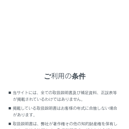
NX350/NX250
取扱説明書
よくあるお問い合わせ
はじめに
車を運転する前の準備
ご利用の条件
車を運転するときに知ってほしいこと
当サイトには、全ての取扱説明書及び補足資料、正誤表等
時間帯や天候に合わせた運転と装備
が掲載されているわけではありません。
掲載している取扱説明書はお客様の年式に合致しない場合
快適装備と便利な室内装備の使いかた
があります。
メーター／ディスプレイの機能と表示され
取扱説明書は、弊社が著作権その他の知的財産権を保有し