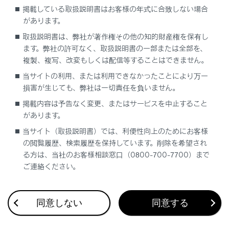
注意
掲載している取扱説明書はお客様の年式に合致しない場合
があります。
電子キーを紛失した状態で放置すると、盗難の危
取扱説明書は、弊社が著作権その他の知的財産権を保有し
険性が極めて高くなります。車両に付属している
ます。弊社の許可なく、取扱説明書の一部または全部を、
残りの電子キーとカードキーをすべてお持ちの
複製、複写、改変もしくは配信等することはできません。
上、ただちにレクサス販売店にご相談ください。
当サイトの利用、または利用できなかったことにより万一
損害が生じても、弊社は一切責任を負いません。
掲載内容は予告なく変更、またはサービスを中止すること
があります。
当サイト（取扱説明書）では、利便性向上のためにお客様
の閲覧履歴、検索履歴を保持しています。削除を希望され
る方は、当社のお客様相談窓口（0800-700-7700）まで
ご連絡ください。
合わせて見られているページ
同意しない
同意する