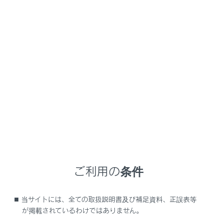
NX350/NX250
取扱説明書
困ったときの対処方法
ドアが開かない、ロックできない
キーをなくした
キーナンバープレートに打刻されたキーナンバーと
残りのメカニカルキーから、レクサス販売店でレク
サス純正品の新しいメカニカルキーを作ることがで
ご利用の条件
きます。
キーナンバープレートは車の中以外の安全な場所
（財布の中など）に保管してください。
当サイトには、全ての取扱説明書及び補足資料、正誤表等
が掲載されているわけではありません。