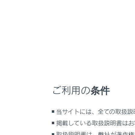
NX350/NX250
取扱
ナビゲーションシ
ホーム
エージ
はじめに
車を運転する前の準備
メニュー
車を運転するときに知ってほしい
こと
時間帯や天候に合わせた運転と装
音声で操
備
ご利用の条件
快適装備と便利な室内装備の使い
かた
音声操作
メーター／ディスプレイの機能と表
当サイトには、全ての取扱説
示される情報
音声コマ
掲載している取扱説明書はお
安全運転を支援する機能
通信で安心、快適、便利を支援す
取扱説明書は、弊社が著作権