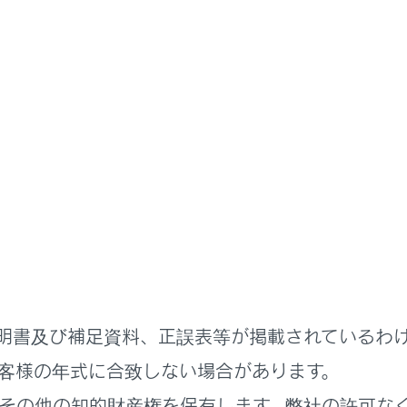
説明書
ステムを使う
基本操作
ェント（音声対話サービス）
作する
を開始する
明書及び補足資料、正誤表等が掲載されているわ
ンドを発話する
客様の年式に合致しない場合があります。
その他の知的財産権を保有します。弊社の許可な