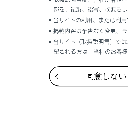
るしくみ
キーボー
部を、複製、複写、改変もし
ナビゲーションシステムを使う
当サイトの利用、または利用
車のお手入れ
掲載内容は予告なく変更、ま
困ったときの対処方法
車の仕様、諸元、装備
当サイト（取扱説明書）では
合わせて見ら
補足
望される方は、当社のお客様相
ブックマーク
あとで読む
同意しない
PDFで見る
車両
マルチメディア
画面表示設定
個人情報の取扱いについて