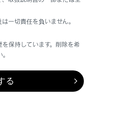
社は一切責任を負いません。
歴を保持しています。削除を希
は役に立ちましたか？
い。
はい
いいえ
する