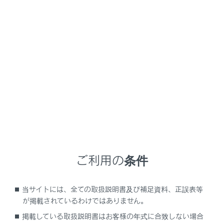
NX350/NX250
取扱説明書
時間帯や天候に合わせた運転と装備
寒冷時の運転
寒くなる前の準備
メニュー
寒冷時に備えて、準備や点検など正しく処置していただ
いた上で適切に運転してください。
ご利用の条件
点検が必要な項目
当サイトには、全ての取扱説明書及び補足資料、正誤表等
が掲載されているわけではありません。
冬用タイヤの装着
掲載している取扱説明書はお客様の年式に合致しない場合