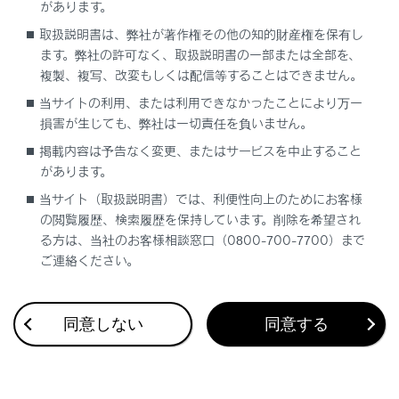
があります。
タイヤチェーンを使うとき
取扱説明書は、弊社が著作権その他の知的財産権を保有し
ます。弊社の許可なく、取扱説明書の一部または全部を、
複製、複写、改変もしくは配信等することはできません。
当サイトの利用、または利用できなかったことにより万一
損害が生じても、弊社は一切責任を負いません。
掲載内容は予告なく変更、またはサービスを中止すること
合わせて見られているページ
があります。
当サイト（取扱説明書）では、利便性向上のためにお客様
走行モードを切りかえる
の閲覧履歴、検索履歴を保持しています。削除を希望され
ヘッドランプの使用
る方は、当社のお客様相談窓口（0800-700-7700）まで
ご連絡ください。
雨の日の視界の確保
同意しない
同意する
このページは役に立ちましたか？