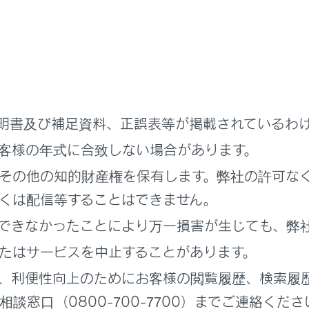
レーキアシスト警告灯（警告ブザー）
操作警告灯（警告ブザー）
テアリング警告灯（警告ブザー）
明書及び補足資料、正誤表等が掲載されているわ
警告灯
客様の年式に合致しない場合があります。
その他の知的財産権を保有します。弊社の許可な
助手席シートベルト非着用警告灯（警告ブザー）
くは配信等することはできません。
できなかったことにより万一損害が生じても、弊
ートベルト非着用警告灯（警告ブザー）
たはサービスを中止することがあります。
気圧警告灯（警告ブザー）
、利便性向上のためにお客様の閲覧履歴、検索履
談窓口（0800-700-7700）までご連絡くださ