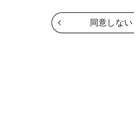
Stop &
Stop &
同意しない
クリアラン
PCS警告
LTA 表
LDA表示
レーダー
クルーズ