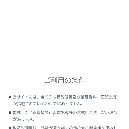
NX350/NX250
取扱説明書
時間帯や天候に合わせた運転と装備
周囲が暗いときの運転
自動的にロービームとハイビー
ムを切りかえる
メニュー
ご利用の条件
AHS（アダプティブハイビームシステム）
当サイトには、全ての取扱説明書及び補足資料、正誤表等
が掲載されているわけではありません。
AHB（オートマチックハイビーム）
掲載している取扱説明書はお客様の年式に合致しない場合
があります。
取扱説明書は、弊社が著作権その他の知的財産権を保有し