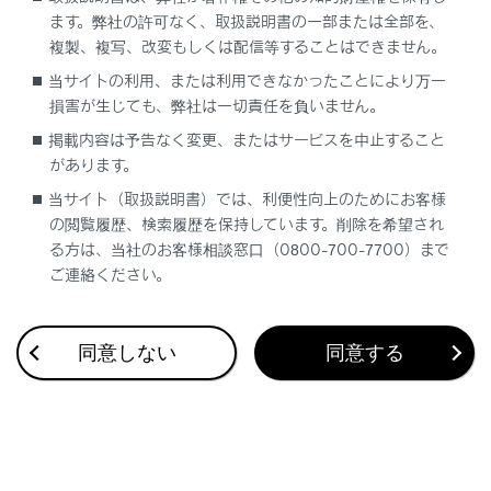
ます。弊社の許可なく、取扱説明書の一部または全部を、
複製、複写、改変もしくは配信等することはできません。
当サイトの利用、または利用できなかったことにより万一
損害が生じても、弊社は一切責任を負いません。
合わせて見られているページ
掲載内容は予告なく変更、またはサービスを中止すること
走行モードを切りかえる
があります。
当サイト（取扱説明書）では、利便性向上のためにお客様
ヘッドランプの使用
の閲覧履歴、検索履歴を保持しています。削除を希望され
雨の日の視界の確保
る方は、当社のお客様相談窓口（0800-700-7700）まで
ご連絡ください。
このページは役に立ちましたか？
同意しない
同意する
はい
いいえ