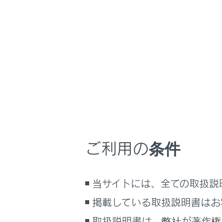
NX350/NX250
取扱
時間帯や天候に合
ホーム
寒冷時
はじめに
車を運転する前の準備
メニュー
車を運転するときに知ってほしい
こと
時間帯や天候に合わせた運転と装
寒冷時に
備
ご利用の条件
快適装備と便利な室内装備の使い
かた
寒冷時に
メーター／ディスプレイの機能と表
当サイトには、全ての取扱説
示される情報
寒冷時に
掲載している取扱説明書はお
安全運転を支援する機能
通信で安心、快適、便利を支援す
取扱説明書は、弊社が著作権