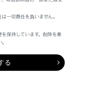
社は一切責任を負いません。
歴を保持しています。削除を希
は役に立ちましたか？
い。
はい
いいえ
する