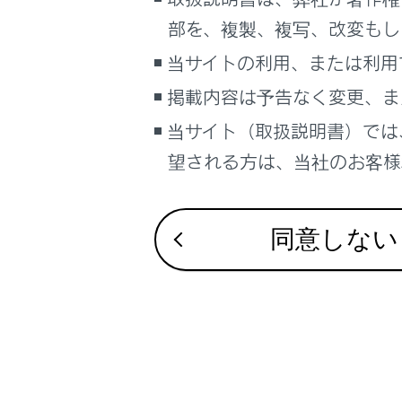
るしくみ
フロント
部を、複製、複写、改変もし
ナビゲーションシステムを使う
当サイトの利用、または利用
車のお手入れ
掲載内容は予告なく変更、ま
困ったときの対処方法
車の仕様、諸元、装備
当サイト（取扱説明書）では
合わせて見ら
補足
望される方は、当社のお客様相
走行モードを
ブックマーク
ヘッドランプ
あとで読む
同意しない
雨の日の視界
PDFで見る
車両
マルチメディア
画面表示設定
個人情報の取扱いについて