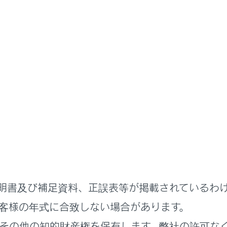
説明書
わせた運転と装備
寒冷時の運転
の運転で知っておくこと
運転する前の確認
運転するときの注意
明書及び補足資料、正誤表等が掲載されているわ
駐車するときの注意
客様の年式に合致しない場合があります。
その他の知的財産権を保有します。弊社の許可な