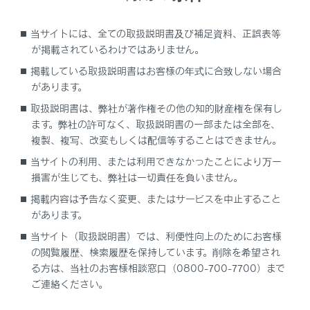
ジャッキで車体を持ち上げる前の準備
当サイトには、全ての取扱説明書及び補足資料、正誤表等
が掲載されているわけではありません。
工具／ジャッキの搭載位置
掲載している取扱説明書はお客様の年式に合致しない場合
があります。
ジャッキを取り出す
取扱説明書は、弊社が著作権その他の知的財産権を保有し
ます。弊社の許可なく、取扱説明書の一部または全部を、
タイヤを取りはずす
複製、複写、改変もしくは配信等することはできません。
当サイトの利用、または利用できなかったことにより万一
タイヤを取り付ける
損害が生じても、弊社は一切責任を負いません。
掲載内容は予告なく変更、またはサービスを中止すること
があります。
当サイト（取扱説明書）では、利便性向上のためにお客様
の閲覧履歴、検索履歴を保持しています。削除を希望され
る方は、当社のお客様相談窓口（0800-700-7700）まで
ご連絡ください。
合わせて見られているページ