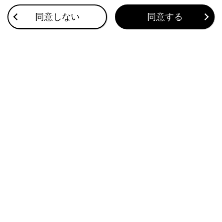
タイヤ空気圧警報システムのはたらき
同意しない
同意する
洗車
ボンネットを開ける
このページは役に立ちましたか？
はい
いいえ
ブックマーク
あとで読む