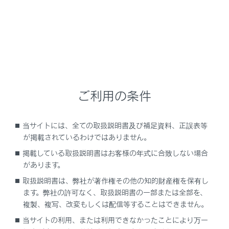
すべりやすい路面では
タイヤのグリップ限界をこえて停車させることは
できません。すべりやすい路面での使用は控えて
ください。
注意
ご利用の条件
駐車するとき
ブレーキホールドは長時間駐車するための機能で
当サイトには、全ての取扱説明書及び補足資料、正誤表等
はありません。ブレーキ保持中にエンジンスイッ
が掲載されているわけではありません。
チをOFF にすると、保持が解除されて車が動き出
掲載している取扱説明書はお客様の年式に合致しない場合
す場合があります。エンジンスイッチを操作する
があります。
ときは、ブレーキペダルを踏み、シフトポジショ
取扱説明書は、弊社が著作権その他の知的財産権を保有し
ンをP にして、パーキングブレーキをかけてくだ
ます。弊社の許可なく、取扱説明書の一部または全部を、
さい。
複製、複写、改変もしくは配信等することはできません。
当サイトの利用、または利用できなかったことにより万一