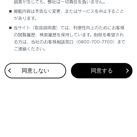
損害が生じても、弊社は一切責任を負いません。
関連リンク
掲載内容は予告なく変更、またはサービスを中止すること
があります。
パーキングブレーキの操作
当サイト（取扱説明書）では、利便性向上のためにお客様
ブレーキホールド作動表示灯（警告ブザー）
の閲覧履歴、検索履歴を保持しています。削除を希望され
る方は、当社のお客様相談窓口（0800-700-7700）まで
ご連絡ください。
ブレーキホールドシステムをONにする
同意しない
同意する
合わせて見られているページ
走行モードを切りかえる
ヘッドランプの使用