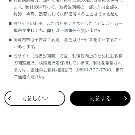
取扱説明書は、弊社が著作権その他の知的財産権を保有し
ます。弊社の許可なく、取扱説明書の一部または全部を、
複製、複写、改変もしくは配信等することはできません。
当サイトの利用、または利用できなかったことにより万一
損害が生じても、弊社は一切責任を負いません。
合わせて見られているページ
掲載内容は予告なく変更、またはサービスを中止すること
があります。
警告灯が点灯／点滅した
当サイト（取扱説明書）では、利便性向上のためにお客様
ディスプレイに警告メッセージが表示された
の閲覧履歴、検索履歴を保持しています。削除を希望され
バックドアが開かない
る方は、当社のお客様相談窓口（0800-700-7700）まで
ご連絡ください。
このページは役に立ちましたか？
同意しない
同意する
はい
いいえ