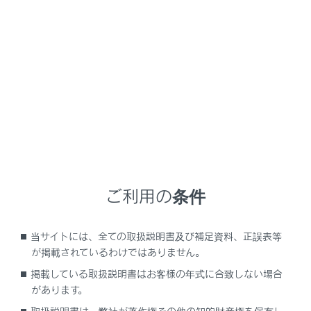
NX350/NX250
取扱説明書
困ったときの対処方法
車を移動できないとき
レッカー車を使用したけん引
メニュー
ご利用の条件
FF（前輪駆動）をレッカー車でけん引しても
らう
当サイトには、全ての取扱説明書及び補足資料、正誤表等
が掲載されているわけではありません。
AWD（4輪駆動）をレッカー車でけん引しても
らう
掲載している取扱説明書はお客様の年式に合致しない場合
があります。