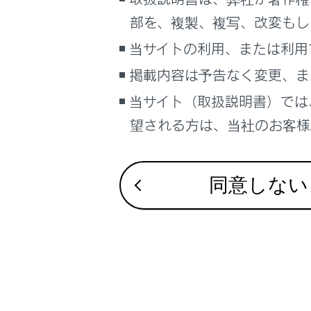
るしくみ
部を、複製、複写、改変もし
ナビゲーションシステムを使う
合わせて見ら
当サイトの利用、または利用
車のお手入れ
走行モードを
掲載内容は予告なく変更、ま
困ったときの対処方法
ヘッドランプ
車の仕様、諸元、装備
当サイト（取扱説明書）では
雨の日の視界
補足
望される方は、当社のお客様相
ブックマーク
あとで読む
同意しない
PDFで見る
車両
マルチメディア
画面表示設定
個人情報の取扱いについて