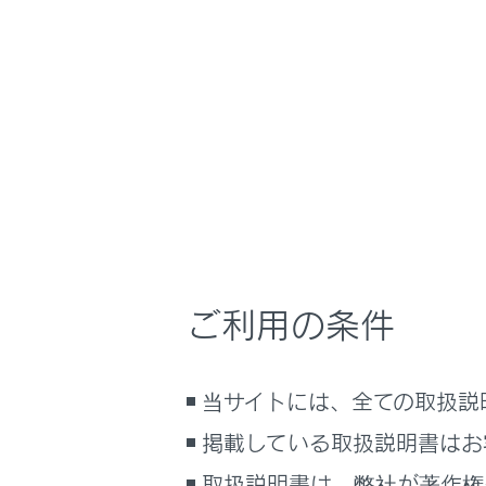
NX350/NX250
取扱
時間帯や天候に合
ホーム
自動的
はじめに
車を運転する前の準備
メニュー
車を運転するときに知ってほしい
こと
時間帯や天候に合わせた運転と装
AHS（ア
備
ご利用の条件
快適装備と便利な室内装備の使い
かた
AHB（オ
メーター／ディスプレイの機能と表
当サイトには、全ての取扱説
示される情報
掲載している取扱説明書はお
安全運転を支援する機能
通信で安心、快適、便利を支援す
取扱説明書は、弊社が著作権