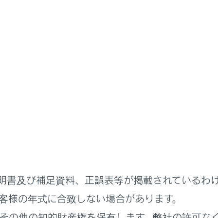
説明書
わせた運転と装備
周囲が暗いときの運転
にロービームとハイビームを切
ダプティブハイビームシステム）
ートマチックハイビーム）
明書及び補足資料、正誤表等が掲載されているわ
客様の年式に合致しない場合があります。
その他の知的財産権を保有します。弊社の許可な