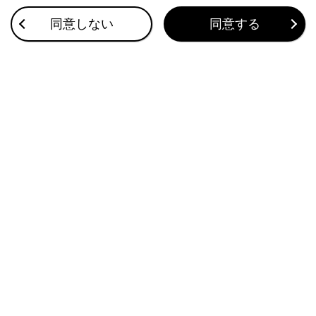
タイヤ空気圧警報システムのはたらき
同意しない
同意する
洗車
ボンネットを開ける
このページは役に立ちましたか？
はい
いいえ
ブックマーク
あとで読む