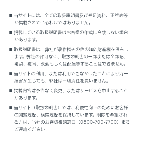
ジャッキで車体を持ち上げる前の準備
当サイトには、全ての取扱説明書及び補足資料、正誤表等
が掲載されているわけではありません。
工具／ジャッキの搭載位置
掲載している取扱説明書はお客様の年式に合致しない場合
があります。
ジャッキを取り出す
取扱説明書は、弊社が著作権その他の知的財産権を保有し
ます。弊社の許可なく、取扱説明書の一部または全部を、
タイヤを取りはずす
複製、複写、改変もしくは配信等することはできません。
当サイトの利用、または利用できなかったことにより万一
タイヤを取り付ける
損害が生じても、弊社は一切責任を負いません。
掲載内容は予告なく変更、またはサービスを中止すること
があります。
当サイト（取扱説明書）では、利便性向上のためにお客様
の閲覧履歴、検索履歴を保持しています。削除を希望され
る方は、当社のお客様相談窓口（0800-700-7700）まで
ご連絡ください。
合わせて見られているページ