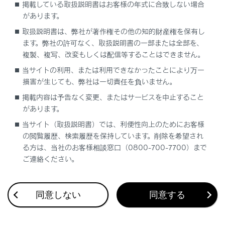
掲載している取扱説明書はお客様の年式に合致しない場合
があります。
駐車時に自動で外気導入に切りかえること
により駐車中の換気をうながし、始動時に
取扱説明書は、弊社が著作権その他の知的財産権を保有し
発生する臭いを緩和します。
ます。弊社の許可なく、取扱説明書の一部または全部を、
複製、複写、改変もしくは配信等することはできません。
音声操作システムについて
当サイトの利用、または利用できなかったことにより万一
損害が生じても、弊社は一切責任を負いません。
音声操作システムを使用して、エアコンを操作
することができます。詳しくは、別冊
「‍マルチ
掲載内容は予告なく変更、またはサービスを中止すること
があります。
メディア取扱説明書‍」
を参照してください。
当サイト（取扱説明書）では、利便性向上のためにお客様
カスタマイズ機能
の閲覧履歴、検索履歴を保持しています。削除を希望され
る方は、当社のお客様相談窓口（0800-700-7700）まで
センターディスプレイの
[‍車両カスタマイズ‍]
で、
ご連絡ください。
[‍AUTO‍]
スイッチがONのときに連動する機能を
設定できます。
同意しない
同意する
関連リンク