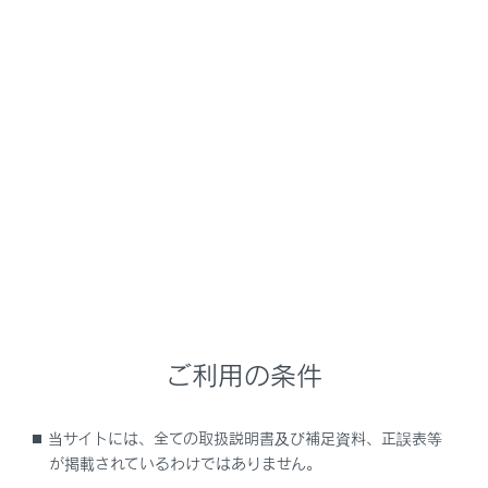
知識
換気とエアコンの臭いについて
車室外の空気を車室内に取り入れたいとき
は、外気導入にしてください。
エアコン使用中に、車室内外のさまざまな
臭いがエアコン装置内に取り込まれて混ざ
り合うことにより、吹き出し口からの風に臭
いがすることがあります。
エアコン始動時に発生する臭いを抑えるため
に：
駐車時は外気導入にしておくことをおすす
ご利用の条件
めします。
オート設定での使用時にはエアコン始動直
当サイトには、全ての取扱説明書及び補足資料、正誤表等
後、しばらく送風が停止する場合がありま
が掲載されているわけではありません。
す。