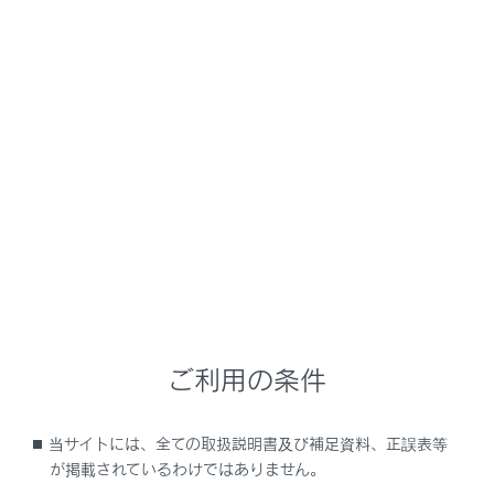
NX350/NX250
取扱説明書
車を運転するときに知ってほしいこと
エンジンの始動と停止
アイドリングストップ
メニュー
アイドリングストップの効果と注意
ご利用の条件
停車時にアイドリングストップする
当サイトには、全ての取扱説明書及び補足資料、正誤表等
Stop & Start システムを非作動にする
が掲載されているわけではありません。