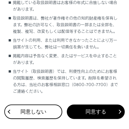
掲載している取扱説明書はお客様の年式に合致しない場合
Stop & Start システムのメッセージ
があります。
取扱説明書は、弊社が著作権その他の知的財産権を保有し
オーディオが突然OFFになった
ます。弊社の許可なく、取扱説明書の一部または全部を、
複製、複写、改変もしくは配信等することはできません。
当サイトの利用、または利用できなかったことにより万一
損害が生じても、弊社は一切責任を負いません。
掲載内容は予告なく変更、またはサービスを中止すること
があります。
合わせて見られているページ
当サイト（取扱説明書）では、利便性向上のためにお客様
の閲覧履歴、検索履歴を保持しています。削除を希望され
シフトポジションを切りかえる
る方は、当社のお客様相談窓口（0800-700-7700）まで
給油
ご連絡ください。
駐車する
同意しない
同意する
このページは役に立ちましたか？