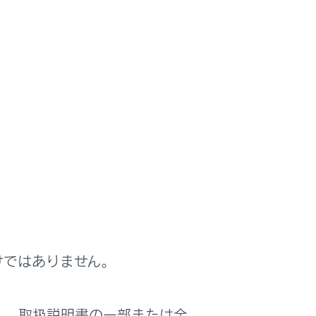
るごとに、各種データをマルチメディアシステ
ルを取りはずすと、データが正常に保存でき
けではありません。
く、取扱説明書の一部または全