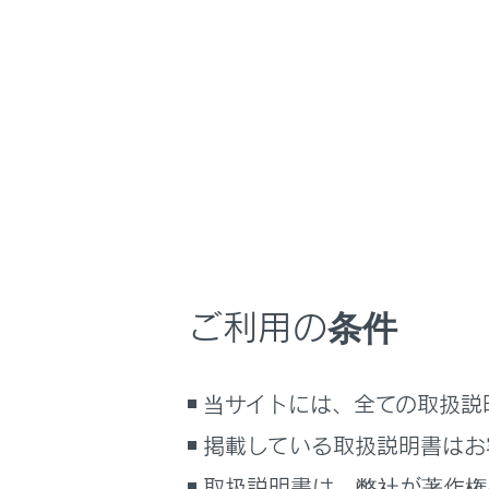
NX350/NX250
取扱
ナビゲーションシ
ホーム
補機バ
はじめに
車を運転する前の準備
車を運転するときに知ってほしい
こと
マルチメディ
時間帯や天候に合わせた運転と装
ムに保存して
備
ご利用の条件
ないことがあ
快適装備と便利な室内装備の使い
かた
メーター／ディスプレイの機能と表
当サイトには、全ての取扱説
示される情報
掲載している取扱説明書はお
安全運転を支援する機能
通信で安心、快適、便利を支援す
取扱説明書は、弊社が著作権