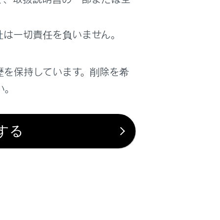
は役に立ちましたか？
社は一切責任を負いません。
はい
いいえ
歴を保持しています。削除を希
い。
する