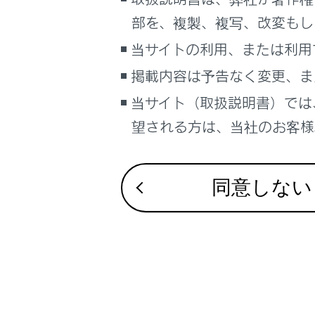
合わせて見ら
るしくみ
部を、複製、複写、改変もし
ナビゲーションシステムを使う
当サイトの利用、または利用
車のお手入れ
掲載内容は予告なく変更、ま
困ったときの対処方法
車の仕様、諸元、装備
当サイト（取扱説明書）では
補足
望される方は、当社のお客様相
ブックマーク
あとで読む
同意しない
PDFで見る
車両
マルチメディア
画面表示設定
個人情報の取扱いについて