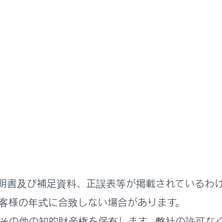
説明書
ステムを使う
知っておいていただきたいこと
ッテリーの取りはずしについて
アシステムはエンジンスイッチ＜パワースイッチ＞をOFFにす
います。各種データの保存が終わる前に補機バッテリーターミナ
ります。
明書及び補足資料、正誤表等が掲載されているわ
客様の年式に合致しない場合があります。
その他の知的財産権を保有します。弊社の許可な