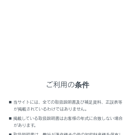
前の画面に戻ります。
検索で入力した文字を表示します。
検索オプションを表示します。
検索結果リストが表示されます。リストをタッチす
ると、そのリストを目的地とした全ルート図表示画
ご利用の条件
面（→
全ルート図表示画面の見方
）が表示されま
す。
施設内にある目的地候補も併せて表示されます。
当サイトには、全ての取扱説明書及び補足資料、正誤表等
が掲載されているわけではありません。
現在表示されているリスト内の項目の位置が地図で
掲載している取扱説明書はお客様の年式に合致しない場合
表示されます。
があります。
地図をスクロールしたあと、[このエリアを検索]
取扱説明書は、弊社が著作権その他の知的財産権を保有し