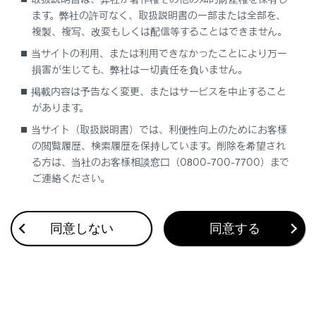
にタッチすると、スクロール（→
地図の動かし
ます。弊社の許可なく、取扱説明書の一部または全部を、
方
）したエリア内で目的地を検索することがで
複製、複写、改変もしくは配信等することはできません。
きます。
当サイトの利用、または利用できなかったことにより万一
損害が生じても、弊社は一切責任を負いません。
掲載内容は予告なく変更、またはサービスを中止すること
知識
があります。
リストを長押しすると、そのリストを目的
当サイト（取扱説明書）では、利便性向上のためにお客様
の閲覧履歴、検索履歴を保持しています。削除を希望され
地とした位置微修正画面が表示されます。任
る方は、当社のお客様相談窓口（0800-700-7700）まで
意の場所に地図を移動して目的地の位置を
ご連絡ください。
修正できます。[ルート]をタッチすると、修
正後の地点を目的地とした全ルート図表示
画面が表示されます。
同意しない
同意する
検索オプションについて