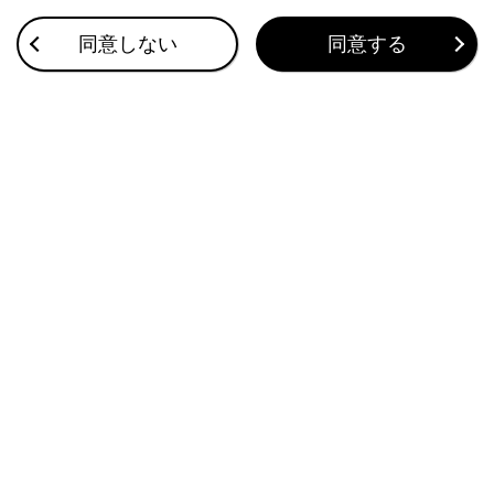
お車を手放すときの注意
同意しない
同意する
連絡先データの転送
ハンズフリー電話が故障したとお考えになる前に
このページは役に立ちましたか？
はい
いいえ
ブックマーク
あとで読む