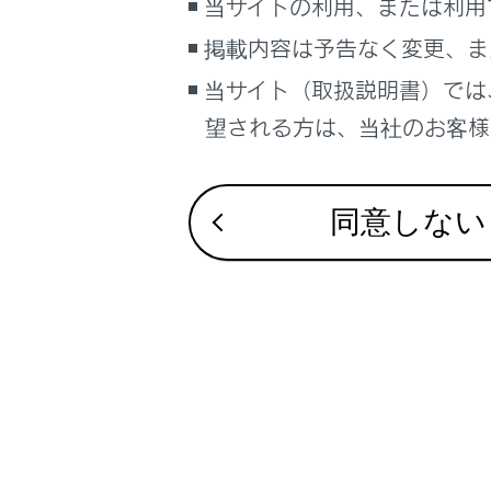
当サイトの利用、または利用
掲載内容は予告なく変更、ま
節電
当サイト（取扱説明書）では
長期
望される方は、当社のお客様相
次
同意しない
1
な
で
電子
節
と
電