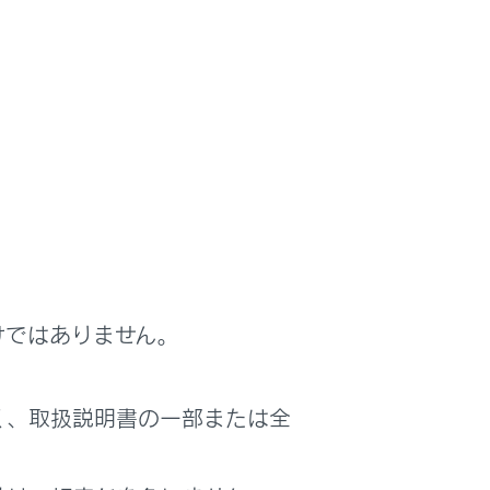
対処方法
シス
全ドアを閉めたあと、再度施錠する
まトラ
トランク内から電子キーを取り出した後、ト
ランクを閉じる
対処方法
けではありません。
ワー
パワースイッチをOFFにしたあと、運転席ドア
を閉める
く、取扱説明書の一部または全
運転席ドアを閉めてください。