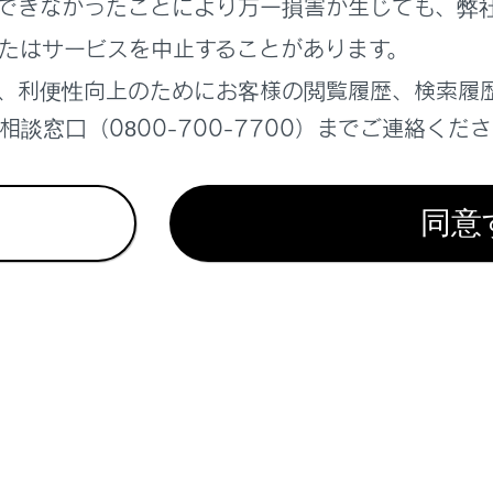
できなかったことにより万一損害が生じても、弊
たはサービスを中止することがあります。
機能
、利便性向上のためにお客様の閲覧履歴、検索履
駐車時に電子キーの電池と車両の補機バッテリーあがりを防止
談窓口（0800-700-7700）までご連絡くだ
の状況では、スマートエントリー＆スタートシステムによる解
車の外約2m以内に電子キーを10分以上放置した
同意
5日間以上スマートエントリー＆スタートシステムを使用しな
4日間以上スマートエントリー＆スタートシステムを使用しな
くなります。この場合は、運転席のドアハンドルを握る、もし
解錠してください。
キーを節電モードにするには
電モードに設定すると、電子キーによる、電波の受信待機を停
ができます。
子キーの
を押しながら、
を2回押し、電子キーの