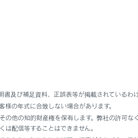
状況
ずれかのドアが開いているときにスマートエントリー＆スタート
ムもしくは、ワイヤレス機能で施錠しようとした
ドアが施錠されている状態で電子キーをトランク内に置いたま
クを閉じた
内から警告音が“ポーン、ポーン”と鳴り続けるとき
状況
明書及び補足資料、正誤表等が掲載されているわ
客様の年式に合致しない場合があります。
転席ドアが開いている状態でパワースイッチをACCにした（パ
イッチがACCのとき運転席ドアを開いた）
その他の知的財産権を保有します。弊社の許可な
くは配信等することはできません。
転席ドアが開いている状態でパワースイッチをOFFにした