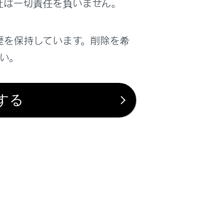
社は一切責任を負いません。
歴を保持しています。削除を希
するため、節電機能が働きます。
さい。
錠に時間がかかる場合があります。
する
かった
かった場合、運転席以外での解錠ができ
くは、ワイヤレス機能、メカニカルキー
止し、電子キーの電池の消耗を抑えるこ
インジケータが4回光ることを確認して