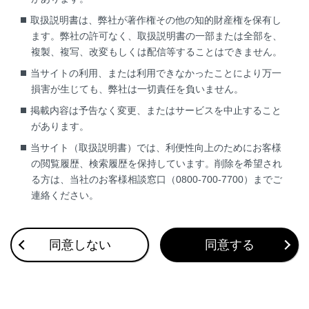
ミラーを調整するには
取扱説明書は、弊社が著作権その他の知的財産権を保有し
ます。弊社の許可なく、取扱説明書の一部または全部を、
複製、複写、改変もしくは配信等することはできません。
当サイトの利用、または利用できなかったことにより万一
損害が生じても、弊社は一切責任を負いません。
掲載内容は予告なく変更、またはサービスを中止すること
合わせて見られているページ
があります。
ポップアップフード
当サイト（取扱説明書）では、利便性向上のためにお客様
の閲覧履歴、検索履歴を保持しています。削除を希望され
ハイブリッドシステムの注意
る方は、当社のお客様相談窓口（0800-700-7700）までご
ハイブリッドシステムの特徴
連絡ください。
同意しない
同意する
このページは役に立ちましたか？