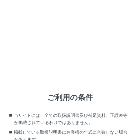
ES300h
取扱説明書
安全・安心のために
安全にお使いいただくために
安全なドライブのために
メニュー
安全に運転するために、走行前にシートやミラーなどを
適切に調整してください。
ご利用の条件
正しい運転姿勢をとるには
当サイトには、全ての取扱説明書及び補足資料、正誤表等
が掲載されているわけではありません。
シートベルトを正しく着用するには
掲載している取扱説明書はお客様の年式に合致しない場合
があります。