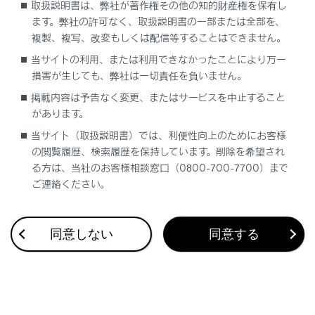
取扱説明書は、弊社が著作権その他の知的財産権を保有し
ます。弊社の許可なく、取扱説明書の一部または全部を、
複製、複写、改変もしくは配信等することはできません。
当サイトの利用、または利用できなかったことにより万一
損害が生じても、弊社は一切責任を負いません。
合わせて見られているページ
掲載内容は予告なく変更、またはサービスを中止すること
があります。
スマートエントリー＆スタートシステム
当サイト（取扱説明書）では、利便性向上のためにお客様
トランク
の閲覧履歴、検索履歴を保持しています。削除を希望され
ドア
る方は、当社のお客様相談窓口（0800-700-7700）まで
ご連絡ください。
同意しない
同意する
このページは役に立ちましたか？
はい
いいえ