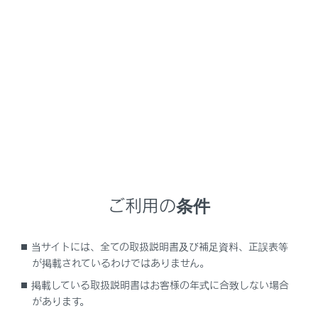
ES300h
取扱説明書
運転する前に
キー
キー
メニュー
ご利用の条件
キーの種類
当サイトには、全ての取扱説明書及び補足資料、正誤表等
ワイヤレス機能について
が掲載されているわけではありません。
掲載している取扱説明書はお客様の年式に合致しない場合
メカニカルキーを使うには
があります。