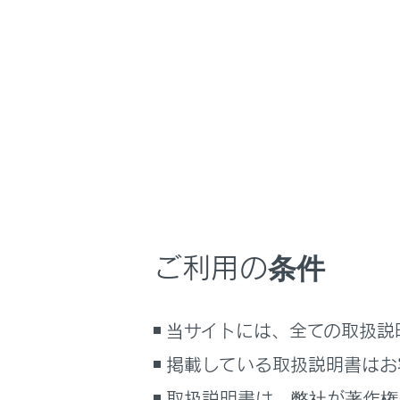
ES300h
取扱説明書
走行に関する情報
ホーム
エネル
はじめに
安全・安心のために
メニュー
走行に関する情報表示
ハイブリッ
運転する前に
レイに表示
運転
ご利用の条件
室内装備・機能
マルチメディア
システム
当サイトには、全ての取扱説
お手入れのしかた
エネルギ
万一の場合には
掲載している取扱説明書はお
車両情報
取扱説明書は、弊社が著作権