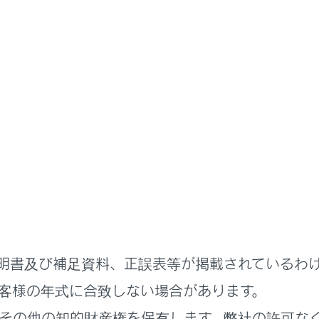
表示
計器の見方
ギーモニター／燃費画面
ドシステムの状態や燃費に関する情報を、マルチインフォメー
します。
の構成部品
明書及び補足資料、正誤表等が掲載されているわ
ーモニターの見方
客様の年式に合致しない場合があります。
その他の知的財産権を保有します。弊社の許可な