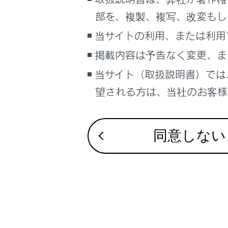
瞬間燃費
こんなときは
部を、複製、複写、改変もし
ブックマーク
当サイトの利用、または利用
燃費履歴
あとで読む
掲載内容は予告なく変更、ま
当サイト（取扱説明書）では
PDFで見る
車両
望される方は、当社のお客様相
マルチメディア
合わせて見ら
画面表示設定
同意しない
マルチインフ
個人情報の取扱いについて
計器類（F SP
サイト利用について
警告灯／表示
お問い合わせ