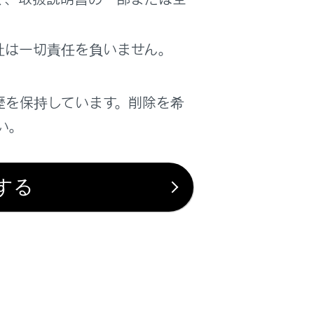
社は一切責任を負いません。
歴を保持しています。削除を希
い。
は役に立ちましたか？
する
はい
いいえ