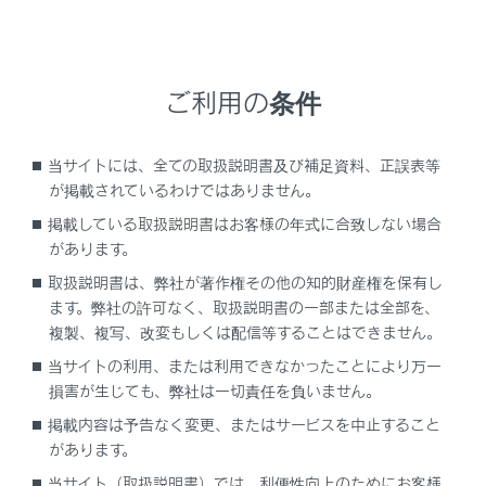
ヘッドレストは、それぞれのシート専用のもの
を使用する
ご利用の条件
ヘッドレストを必ず正しい位置に調整する
ヘッドレストを調整したあとは、ヘッドレスト
当サイトには、全ての取扱説明書及び補足資料、正誤表等
を押し下げて固定されていることを確認する
が掲載されているわけではありません。
掲載している取扱説明書はお客様の年式に合致しない場合
ヘッドレストをはずしたまま走行しない
があります。
取扱説明書は、弊社が著作権その他の知的財産権を保有し
ます。弊社の許可なく、取扱説明書の一部または全部を、
上下調整するには
複製、複写、改変もしくは配信等することはできません。
当サイトの利用、または利用できなかったことにより万一
前後調整するには
損害が生じても、弊社は一切責任を負いません。
掲載内容は予告なく変更、またはサービスを中止すること
ヘッドレストを取りはずすには
があります。
当サイト（取扱説明書）では、利便性向上のためにお客様