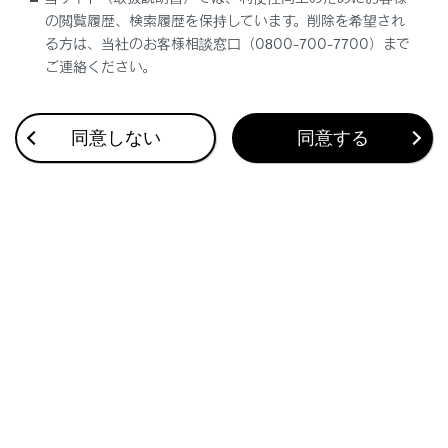
ヘッドレストを取り付けるには
の閲覧履歴、検索履歴を保持しています。削除を希望され
る方は、当社のお客様相談窓口（0800-700-7700）まで
ご連絡ください。
同意しない
同意する
合わせて見られているページ
スマートエントリー＆スタートシステム
トランク
ドア
このページは役に立ちましたか？