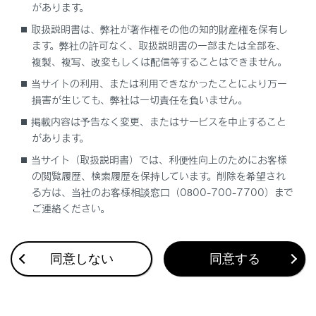
があります。
表示灯一覧
取扱説明書は、弊社が著作権その他の知的財産権を保有し
ます。弊社の許可なく、取扱説明書の一部または全部を、
複製、複写、改変もしくは配信等することはできません。
当サイトの利用、または利用できなかったことにより万一
損害が生じても、弊社は一切責任を負いません。
掲載内容は予告なく変更、またはサービスを中止すること
合わせて見られているページ
があります。
当サイト（取扱説明書）では、利便性向上のためにお客様
マルチインフォメーションディスプレイ
の閲覧履歴、検索履歴を保持しています。削除を希望され
計器類（F SPORT以外）
る方は、当社のお客様相談窓口（0800-700-7700）まで
ご連絡ください。
エネルギーモニター／燃費画面
同意しない
同意する
このページは役に立ちましたか？