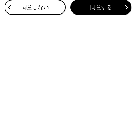
同意しない
同意する
ETCの設定
統一エラーコード一覧について
このページは役に立ちましたか？
はい
いいえ
ブックマーク
あとで読む
個人情報の取扱いについて