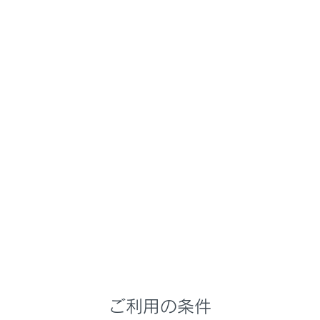
ES300h
取扱説明書
マルチメディア
ETCの利用
ETCのサービス概要
ETC2.0サービスについて
高速道路を中心に設置された「ITSスポット」と車に搭載
された「ETC2.0ユニット」とのあいだで双方向の高
速・大容量通信を行うことにより、広域な道路交通情報
や安全運転を支援する情報を、音声や画面への表示でリ
アルタイムに提供するサービスです。
ITSスポット
DSRC通信を利用し、ETC2.0サービスが行われる場
ご利用の条件
所を「ITSスポット」と呼びます。