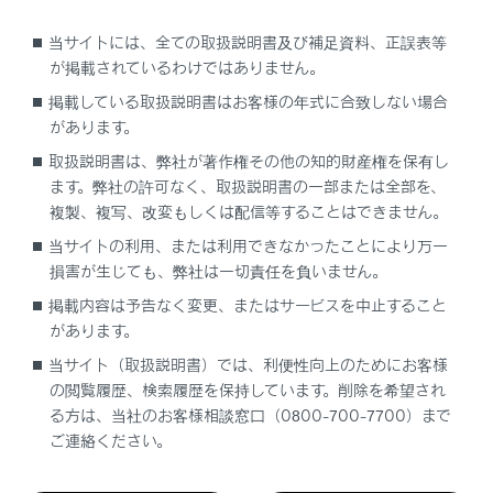
DSRC（Dedicated Short Range Communication：
当サイトには、全ての取扱説明書及び補足資料、正誤表等
スポット通信）
が掲載されているわけではありません。
これまでETCに用いられてきた通信方式で、高速で大
掲載している取扱説明書はお客様の年式に合致しない場合
容量の情報を送受信することが可能です。
があります。
[
]は一般財団法人ITSサービス高度化機構（ITS-
取扱説明書は、弊社が著作権その他の知的財産権を保有し
TEA）の登録商標です。
ます。弊社の許可なく、取扱説明書の一部または全部を、
複製、複写、改変もしくは配信等することはできません。
当サイトの利用、または利用できなかったことにより万一
提供サービス
損害が生じても、弊社は一切責任を負いません。
掲載内容は予告なく変更、またはサービスを中止すること
があります。
当サイト（取扱説明書）では、利便性向上のためにお客様
の閲覧履歴、検索履歴を保持しています。削除を希望され
る方は、当社のお客様相談窓口（0800-700-7700）まで
合わせて見られているページ
ご連絡ください。
ETC2.0ユニットの使い方