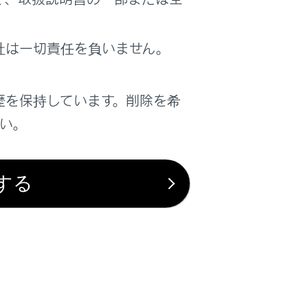
は役に立ちましたか？
社は一切責任を負いません。
はい
いいえ
歴を保持しています。削除を希
さい。
する