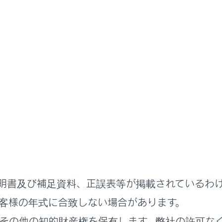
付録
付録
ステムで使用できるメディア／データについての情報
ンターテインメントシステムで使用できるメディア／データにつ
ついての情報
明書及び補足資料、正誤表等が掲載されているわ
客様の年式に合致しない場合があります。
その他の知的財産権を保有します。弊社の許可な