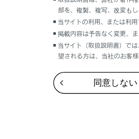
こんなときは
部を、複製、複写、改変もし
合わせて見ら
ブックマーク
当サイトの利用、または利用
オーディオシス
報
あとで読む
掲載内容は予告なく変更、ま
認証・商標に
当サイト（取扱説明書）では
PDFで見る
リヤシートエ
車両
望される方は、当社のお客様相
／データにつ
マルチメディア
画面表示設定
同意しない
個人情報の取扱いについて
サイト利用について
お問い合わせ