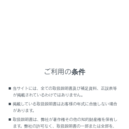
LX600
取扱説明書
マルチメディア
オーディオシステム
Android Autoの操作
Android Autoの操作
ご利用の条件
Android Autoの再生についての留意事項
Android Autoを再生する
当サイトには、全ての取扱説明書及び補足資料、正誤表等
が掲載されているわけではありません。
掲載している取扱説明書はお客様の年式に合致しない場合
があります。
取扱説明書は、弊社が著作権その他の知的財産権を保有し
ます。弊社の許可なく、取扱説明書の一部または全部を、