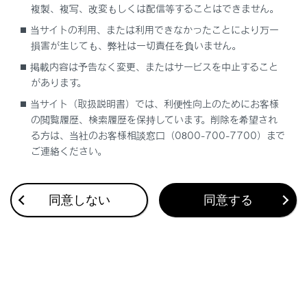
複製、複写、改変もしくは配信等することはできません。
合わせて見られているページ
当サイトの利用、または利用できなかったことにより万一
損害が生じても、弊社は一切責任を負いません。
USBメモリーの再生についての留意事項
掲載内容は予告なく変更、またはサービスを中止すること
があります。
地上デジタルテレビを視聴する
当サイト（取扱説明書）では、利便性向上のためにお客様
Miracast®を再生する
の閲覧履歴、検索履歴を保持しています。削除を希望され
る方は、当社のお客様相談窓口（0800-700-7700）まで
ご連絡ください。
このページは役に立ちましたか？
同意しない
同意する
はい
いいえ